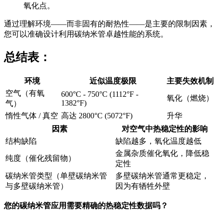
氧化点。
通过理解环境——而非固有的耐热性——是主要的限制因素，
您可以准确设计利用碳纳米管卓越性能的系统。
总结表：
环境
近似温度极限
主要失效机制
空气（有氧
600°C - 750°C (1112°F -
氧化（燃烧）
1382°F)
气）
惰性气体 / 真空
高达 2800°C (5072°F)
升华
因素
对空气中热稳定性的影响
结构缺陷
缺陷越多，氧化温度越低
金属杂质催化氧化，降低稳
纯度（催化残留物）
定性
碳纳米管类型（单壁碳纳米管
多壁碳纳米管通常更稳定，
与多壁碳纳米管）
因为有牺牲外壁
您的碳纳米管应用需要精确的热稳定性数据吗？