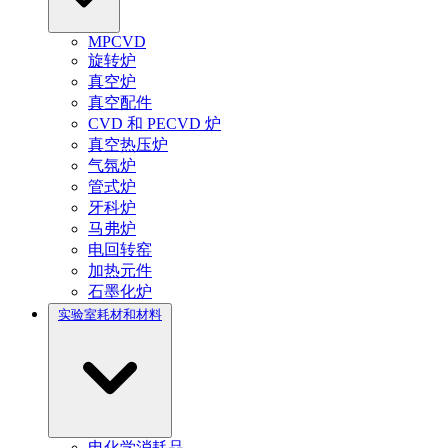
MPCVD
旋转炉
真空炉
真空配件
CVD 和 PECVD 炉
真空热压炉
气氛炉
管式炉
牙科炉
马弗炉
电回转窑
加热元件
石墨化炉
实验室耗材和材料
电化学消耗品