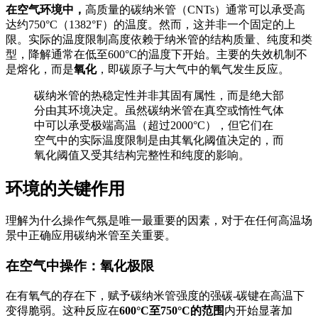
在空气环境中，
高质量的碳纳米管（CNTs）通常可以承受高
达约750°C（1382°F）的温度。然而，这并非一个固定的上
限。实际的温度限制高度依赖于纳米管的结构质量、纯度和类
型，降解通常在低至600°C的温度下开始。主要的失效机制不
是熔化，而是
氧化
，即碳原子与大气中的氧气发生反应。
碳纳米管的热稳定性并非其固有属性，而是绝大部
分由其环境决定。虽然碳纳米管在真空或惰性气体
中可以承受极端高温（超过2000°C），但它们在
空气中的实际温度限制是由其氧化阈值决定的，而
氧化阈值又受其结构完整性和纯度的影响。
环境的关键作用
理解为什么操作气氛是唯一最重要的因素，对于在任何高温场
景中正确应用碳纳米管至关重要。
在空气中操作：氧化极限
在有氧气的存在下，赋予碳纳米管强度的强碳-碳键在高温下
变得脆弱。这种反应在
600°C至750°C的范围
内开始显著加