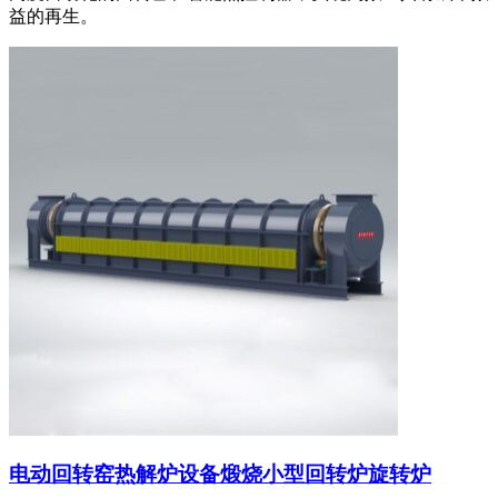
益的再生。
电动回转窑热解炉设备煅烧小型回转炉旋转炉