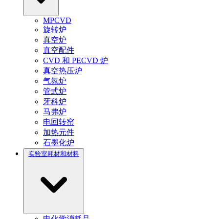
MPCVD
旋转炉
真空炉
真空配件
CVD 和 PECVD 炉
真空热压炉
气氛炉
管式炉
牙科炉
马弗炉
电回转窑
加热元件
石墨化炉
实验室耗材和材料
电化学消耗品