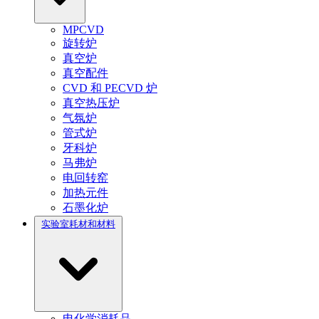
MPCVD
旋转炉
真空炉
真空配件
CVD 和 PECVD 炉
真空热压炉
气氛炉
管式炉
牙科炉
马弗炉
电回转窑
加热元件
石墨化炉
实验室耗材和材料
电化学消耗品