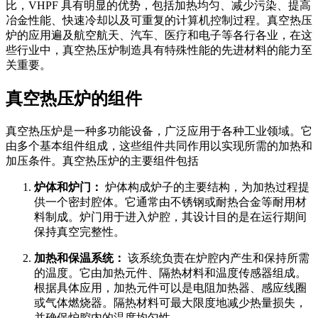
比，VHPF 具有明显的优势，包括加热均匀、减少污染、提高
冶金性能、快速冷却以及可重复的计算机控制过程。真空热压
炉的应用遍及航空航天、汽车、医疗和电子等各行各业，在这
些行业中，真空热压炉制造具有特殊性能的先进材料的能力至
关重要。
真空热压炉的组件
真空热压炉是一种多功能设备，广泛应用于各种工业领域。它
由多个基本组件组成，这些组件共同作用以实现所需的加热和
加压条件。真空热压炉的主要组件包括
炉体和炉门：
炉体构成炉子的主要结构，为加热过程提
供一个密封腔体。它通常由不锈钢或耐热合金等耐用材
料制成。炉门用于进入炉腔，其设计目的是在运行期间
保持真空完整性。
加热和保温系统：
该系统负责在炉腔内产生和保持所需
的温度。它由加热元件、隔热材料和温度传感器组成。
根据具体应用，加热元件可以是电阻加热器、感应线圈
或气体燃烧器。隔热材料可最大限度地减少热量损失，
并确保炉腔内的温度均匀性。