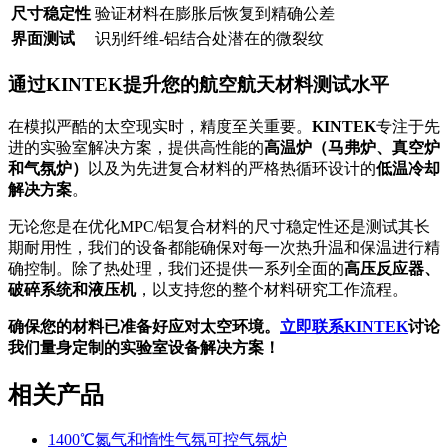
尺寸稳定性
验证材料在膨胀后恢复到精确公差
界面测试
识别纤维-铝结合处潜在的微裂纹
通过KINTEK提升您的航空航天材料测试水平
在模拟严酷的太空现实时，精度至关重要。
KINTEK
专注于先
进的实验室解决方案，提供高性能的
高温炉（马弗炉、真空炉
和气氛炉）
以及为先进复合材料的严格热循环设计的
低温冷却
解决方案
。
无论您是在优化MPC/铝复合材料的尺寸稳定性还是测试其长
期耐用性，我们的设备都能确保对每一次热升温和保温进行精
确控制。除了热处理，我们还提供一系列全面的
高压反应器、
破碎系统和液压机
，以支持您的整个材料研究工作流程。
确保您的材料已准备好应对太空环境。
立即联系KINTEK
讨论
我们量身定制的实验室设备解决方案！
相关产品
1400℃氮气和惰性气氛可控气氛炉