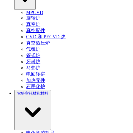
MPCVD
旋转炉
真空炉
真空配件
CVD 和 PECVD 炉
真空热压炉
气氛炉
管式炉
牙科炉
马弗炉
电回转窑
加热元件
石墨化炉
实验室耗材和材料
电化学消耗品