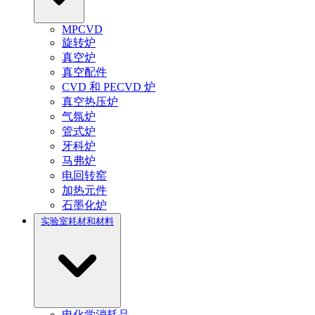
MPCVD
旋转炉
真空炉
真空配件
CVD 和 PECVD 炉
真空热压炉
气氛炉
管式炉
牙科炉
马弗炉
电回转窑
加热元件
石墨化炉
实验室耗材和材料
电化学消耗品