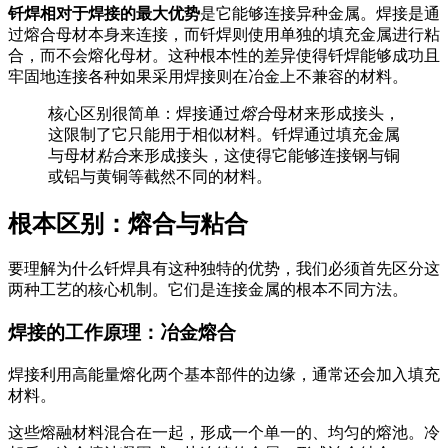
钎焊相对于焊接的最大优势
是它能够连接异种金属。焊接是通
过熔合母材本身来连接，而钎焊则使用单独的填充金属进行粘
合，而不会熔化母材。这种根本性的差异使得钎焊能够成功且
牢固地连接各种如果采用焊接则在冶金上不兼容的材料。
核心区别很简单：焊接通过
熔合
母材来形成接头，
这限制了它只能用于相似材料。钎焊通过填充金属
与母材
粘合
来形成接头，这使得它能够连接钢与铜
或铝与黄铜等截然不同的材料。
根本区别：熔合与粘合
要理解为什么钎焊具有这种独特的优势，我们必须首先区分这
两种工艺的核心机制。它们是连接金属的根本不同方法。
焊接的工作原理：冶金熔合
焊接利用高能量熔化两个基本部件的边缘，通常还会加入填充
材料。
这些熔融材料混合在一起，形成一个单一的、均匀的熔池。冷