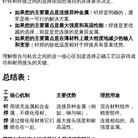
钎焊和焊接之间的选择应由您项目的具体要求决定。
如果您的主要重点是连接异种金属：
钎焊是明确的，通
常是唯一可行的解决方案。
如果您的主要重点是最大强度和高温性能：
焊接是更优
越的选择，前提是您连接的是兼容金属。
如果您的主要重点是在薄材料上最大程度地减少热输入
和变形：
钎焊的较低温度相对于焊接具有显著优势。
理解熔合与粘合之间的这一核心区别是选择正确工艺以获得成
功和耐用接头的关键。
总结表：
工
核心机制
主要优势
理想用途
艺
钎
用填充金属粘合金
连接异种金属（例
混合材料组件，
焊
属，不熔化母材。
如，钢与铜）。
精密部件。
焊
通过熔化母材将它们
最大接头强度和耐
连接相似的、高
接
熔合在一起。
高温性。
强度金属。