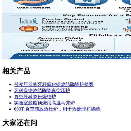
相关产品
带变压器的牙科氧化锆烧结陶瓷炉椅旁
牙科瓷锆烧结陶瓷真空压炉
真空牙科瓷粉烧结炉
实验室脱脂预烧用高温马弗炉
600T 真空感应热压炉，用于热处理和烧结
大家还在问