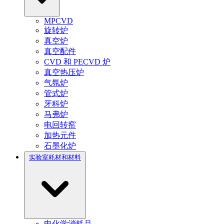
MPCVD
旋转炉
真空炉
真空配件
CVD 和 PECVD 炉
真空热压炉
气氛炉
管式炉
牙科炉
马弗炉
电回转窑
加热元件
石墨化炉
实验室耗材和材料
电化学消耗品