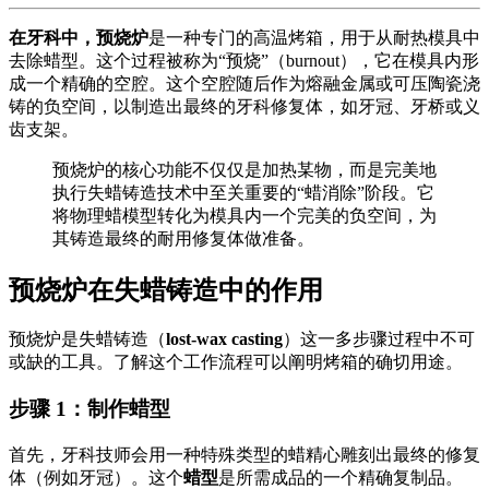
在牙科中，预烧炉
是一种专门的高温烤箱，用于从耐热模具中
去除蜡型。这个过程被称为“预烧”（burnout），它在模具内形
成一个精确的空腔。这个空腔随后作为熔融金属或可压陶瓷浇
铸的负空间，以制造出最终的牙科修复体，如牙冠、牙桥或义
齿支架。
预烧炉的核心功能不仅仅是加热某物，而是完美地
执行失蜡铸造技术中至关重要的“蜡消除”阶段。它
将物理蜡模型转化为模具内一个完美的负空间，为
其铸造最终的耐用修复体做准备。
预烧炉在失蜡铸造中的作用
预烧炉是失蜡铸造（
lost-wax casting
）这一多步骤过程中不可
或缺的工具。了解这个工作流程可以阐明烤箱的确切用途。
步骤 1：制作蜡型
首先，牙科技师会用一种特殊类型的蜡精心雕刻出最终的修复
体（例如牙冠）。这个
蜡型
是所需成品的一个精确复制品。