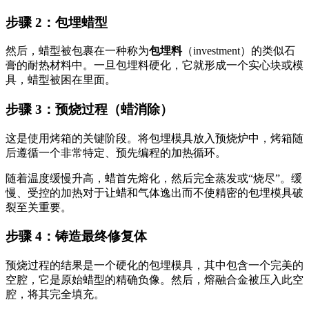
步骤 2：包埋蜡型
然后，蜡型被包裹在一种称为
包埋料
（investment）的类似石
膏的耐热材料中。一旦包埋料硬化，它就形成一个实心块或模
具，蜡型被困在里面。
步骤 3：预烧过程（蜡消除）
这是使用烤箱的关键阶段。将包埋模具放入预烧炉中，烤箱随
后遵循一个非常特定、预先编程的加热循环。
随着温度缓慢升高，蜡首先熔化，然后完全蒸发或“烧尽”。缓
慢、受控的加热对于让蜡和气体逸出而不使精密的包埋模具破
裂至关重要。
步骤 4：铸造最终修复体
预烧过程的结果是一个硬化的包埋模具，其中包含一个完美的
空腔，它是原始蜡型的精确负像。然后，熔融合金被压入此空
腔，将其完全填充。