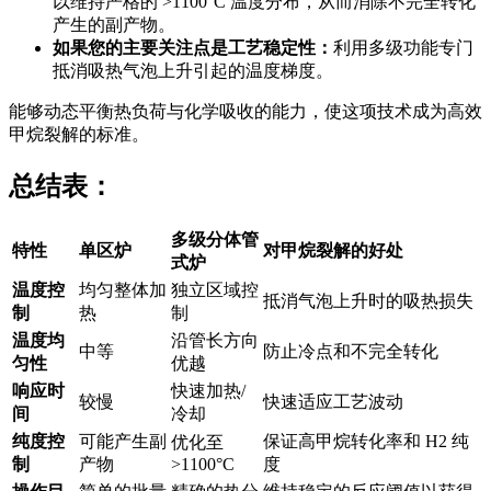
以维持严格的 >1100°C 温度分布，从而消除不完全转化
产生的副产物。
如果您的主要关注点是工艺稳定性：
利用多级功能专门
抵消吸热气泡上升引起的温度梯度。
能够动态平衡热负荷与化学吸收的能力，使这项技术成为高效
甲烷裂解的标准。
总结表：
多级分体管
特性
单区炉
对甲烷裂解的好处
式炉
温度控
均匀整体加
独立区域控
抵消气泡上升时的吸热损失
制
热
制
温度均
沿管长方向
中等
防止冷点和不完全转化
匀性
优越
响应时
快速加热/
较慢
快速适应工艺波动
间
冷却
纯度控
可能产生副
保证高甲烷转化率和 H2 纯
优化至
制
产物
>1100°C
度