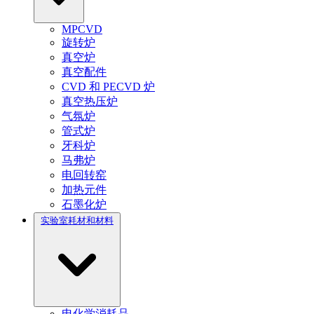
MPCVD
旋转炉
真空炉
真空配件
CVD 和 PECVD 炉
真空热压炉
气氛炉
管式炉
牙科炉
马弗炉
电回转窑
加热元件
石墨化炉
实验室耗材和材料
电化学消耗品