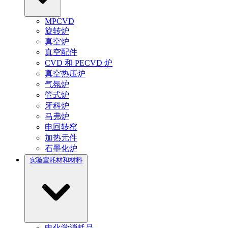
MPCVD
旋转炉
真空炉
真空配件
CVD 和 PECVD 炉
真空热压炉
气氛炉
管式炉
牙科炉
马弗炉
电回转窑
加热元件
石墨化炉
实验室耗材和材料
电化学消耗品