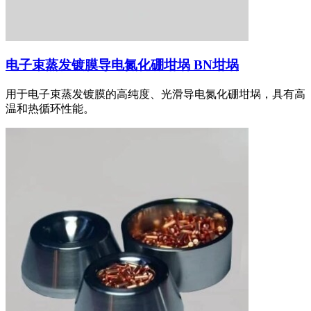
电子束蒸发镀膜导电氮化硼坩埚 BN坩埚
用于电子束蒸发镀膜的高纯度、光滑导电氮化硼坩埚，具有高
温和热循环性能。