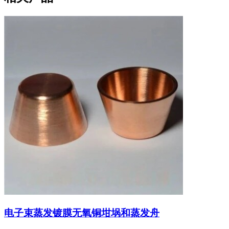
电子束蒸发镀膜无氧铜坩埚和蒸发舟