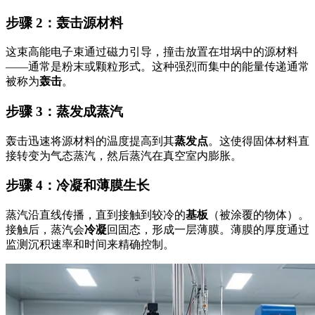
步骤 2：轰击源材料
这束高能电子束通过磁力引导，撞击放置在坩埚中的源材料
——通常是粉末或颗粒形式。这种强烈而集中的能量传递通常
被称为
轰击
。
步骤 3：蒸发成蒸汽
轰击迅速将源材料的温度提高到其
蒸发点
。这使得固体材料直
接转变为气态蒸汽，然后蒸汽在真空室内膨胀。
步骤 4：冷凝和薄膜生长
蒸汽沿直线传播，直到接触到较冷的
基板
（被涂覆的物体）。
接触后，蒸汽会
冷凝
回固态，形成一层薄膜。薄膜的厚度通过
监测沉积速率和时间来精确控制。